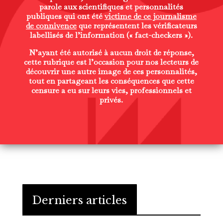
parole
aux scientifiques et personnalités
publiques qui ont été
victime de ce journalisme
de connivence
que représentent les vérificateurs
labellisés de l’information (« fact-checkers »).
N’ayant été autorisé à aucun droit de réponse,
cette rubrique est l’occasion pour nos lecteurs de
découvrir une autre image de ces personnalités,
tout en partageant les conséquences que cette
censure a eu sur leurs vies, professionnels et
privés.