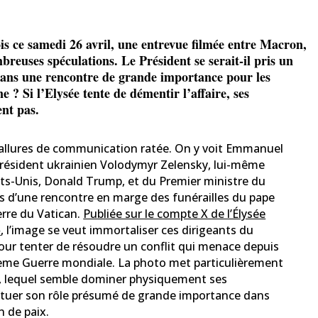
s ce samedi 26 avril, une entrevue filmée entre Macron,
reuses spéculations. Le Président se serait-il pris un
 dans une rencontre de grande importance pour les
e ? Si l’Elysée tente de démentir l’affaire, ses
ent pas.
 allures de communication ratée. On y voit Emmanuel
président ukrainien Volodymyr Zelensky, lui-même
ats-Unis, Donald Trump, et du Premier ministre du
s d’une rencontre en marge des funérailles du pape
ierre du Vatican.
Publiée sur le compte X de l’Élysée
»
, l’image se veut immortaliser ces dirigeants du
our tenter de résoudre un conflit qui menace depuis
sième Guerre mondiale. La photo met particulièrement
 lequel semble dominer physiquement ses
tuer son rôle présumé de grande importance dans
n de paix.