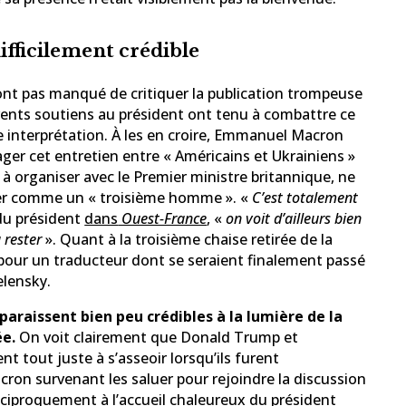
ifficilement crédible
n’ont pas manqué de critiquer la publication trompeuse
ervents soutiens au président ont tenu à combattre ce
e interprétation. À les en croire, Emmanuel Macron
er cet entretien entre « Américains et Ukrainiens »
 à organiser avec le Premier ministre britannique, ne
er comme un « troisième homme ». «
C’est totalement
du président
dans
Ouest-France
, «
on voit d’ailleurs bien
 rester
». Quant à la troisième chaise retirée de la
e pour un traducteur dont se seraient finalement passé
lensky.
 paraissent bien peu crédibles à la lumière de la
ée.
On voit clairement que Donald Trump et
t tout juste à s’asseoir lorsqu’ils furent
on survenant les saluer pour rejoindre la discussion
éciproquement à l’accueil chaleureux du président